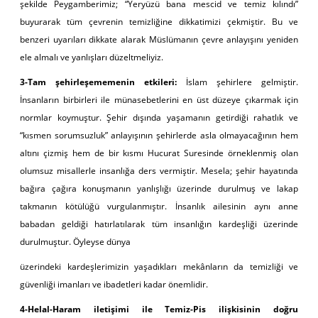
şekilde Peygamberimiz; “Yeryüzü bana mescid ve temiz kılındı”
buyurarak tüm çevrenin temizliğine dikkatimizi çekmiştir. Bu ve
benzeri uyarıları dikkate alarak Müslümanın çevre anlayışını yeniden
ele almalı ve yanlışları düzeltmeliyiz.
3-Tam şehirleşememenin etkileri:
İslam şehirlere gelmiştir.
İnsanların birbirleri ile münasebetlerini en üst düzeye çıkarmak için
normlar koymuştur. Şehir dışında yaşamanın getirdiği rahatlık ve
“kısmen sorumsuzluk” anlayışının şehirlerde asla olmayacağının hem
altını çizmiş hem de bir kısmı Hucurat Suresinde örneklenmiş olan
olumsuz misallerle insanlığa ders vermiştir. Mesela; şehir hayatında
bağıra çağıra konuşmanın yanlışlığı üzerinde durulmuş ve lakap
takmanın kötülüğü vurgulanmıştır. İnsanlık ailesinin aynı anne
babadan geldiği hatırlatılarak tüm insanlığın kardeşliği üzerinde
durulmuştur. Öyleyse dünya
üzerindeki kardeşlerimizin yaşadıkları mekânların da temizliği ve
güvenliği imanları ve ibadetleri kadar önemlidir.
4-Helal-Haram iletişimi ile Temiz-Pis ilişkisinin doğru