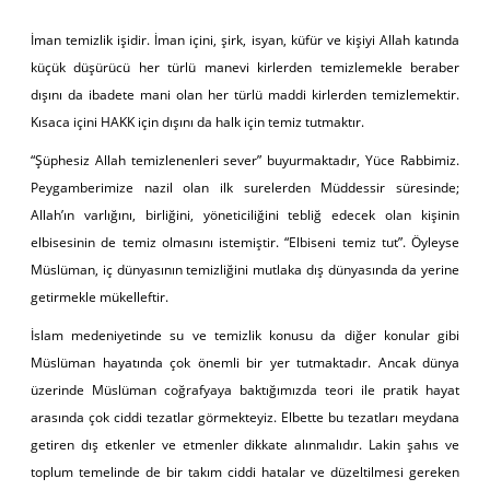
İman temizlik işidir. İman içini, şirk, isyan, küfür ve kişiyi Allah katında
küçük düşürücü her türlü manevi kirlerden temizlemekle beraber
dışını da ibadete mani olan her türlü maddi kirlerden temizlemektir.
Kısaca içini HAKK için dışını da halk için temiz tutmaktır.
“Şüphesiz Allah temizlenenleri sever” buyurmaktadır, Yüce Rabbimiz.
Peygamberimize nazil olan ilk surelerden Müddessir süresinde;
Allah’ın varlığını, birliğini, yöneticiliğini tebliğ edecek olan kişinin
elbisesinin de temiz olmasını istemiştir. “Elbiseni temiz tut”. Öyleyse
Müslüman, iç dünyasının temizliğini mutlaka dış dünyasında da yerine
getirmekle mükelleftir.
İslam medeniyetinde su ve temizlik konusu da diğer konular gibi
Müslüman hayatında çok önemli bir yer tutmaktadır. Ancak dünya
üzerinde Müslüman coğrafyaya baktığımızda teori ile pratik hayat
arasında çok ciddi tezatlar görmekteyiz. Elbette bu tezatları meydana
getiren dış etkenler ve etmenler dikkate alınmalıdır. Lakin şahıs ve
toplum temelinde de bir takım ciddi hatalar ve düzeltilmesi gereken