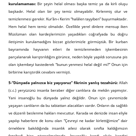
kurulamaması:
Bir şeyin helal olması başka temiz ya da kirli oluşu
başkadır. Helal olan bir şey temiz olmayabilir. Kirlenmiş olur ve
temizlenmesi gerekir. Kur’ân-ı Kerim “halâlen tayyiben” buyurmaktadır.
Hem helal hem temiz olmalıdır. Özellikle yerel dinlere mensup iken
Müslüman olan kardeşlerimizin yaşadıkları coğrafyada bu doğru
iletişimin kurulamadığını bizzat gözlerimizle görmüştük. Bir kurban
bayramında hayvanın etleri ile temizlenmeden işkembesinin
parçalanarak karıştırıldığını görünce, neden böyle yapıldı sorusuna pis
olan işkembeyi kastederek “bunun yenmesi helal değil mi?” Onun için
birbirine karıştırdık cevabını vermişti.
5-“Dünyada yalnızca biz yaşıyoruz” fikrinin yanlış tezahürü:
Allah
(c.c.) yeryüzünü insanla beraber diğer canlılara da mekân yapmıştır.
Yani insanoğlu bu dünyada yalnız değildir. Onun için çevremizde
yaşayan canlıların da bu tabiattan alacakları vardır. Onların da sağlıklı
ve düzenli beslenme hakları mevcuttur. Karada ve denizde insan eliyle
yapılıp haberlere de konu olan “Çevreyi ne kadar kirlettiğimize” dair
örneklere bakıldığında insanlık ailesi olarak sınıfta kaldığımızın
fotoğrafı bize gösterilmektedir. İnsanoğlu kendi eliyle kendini