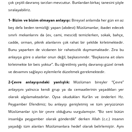
çok çeşitli davranış tarzları mevcuttur. Bunlardan birkaç tanesini şöyle
sıralayabiliriz.
1- Bizim ve bizim olmayan anlayışı:
Bireysel anlamda her gün en az
beş defa beden temizliği yapan (abdest) Müslümanlar, ibadet edecek
sınırlı mekanlarını da (ev, cami, mescid) temizlerken, sokak, bahçe,
cadde, orman, piknik alanlarını çok rahat bir şekilde kirletmektedir.
Bunu yaparken de vicdanen bir rahatsızlık duymamaktadır. Zira bu
anlayışa göre o alanlar onun değil, başkasınındır. “Başkasına ait olanı
kirletmekte bir beis yoktur”. Bu öğretilmiş yanlış davranışı güzel örnek
ve devamını sağlayıcı eylemlerle düzeltmek gerekmektedir.
2-Çevre anlayışındaki yanlışlık:
Müslüman bireyler “Çevre”
anlayışını yalnızca kendi grup ya da cemaatlerinin yaşadıkları yer
olarak algılamaktadırlar. Oysa okudukları Kur’ân ve önderleri Hz.
Peygamber Efendimiz; bu anlayışı genişletmiş ve tüm yeryüzünün
Müslümanlar için bir çevre olduğunu vurgulamıştır. “Biz seni bütün
insanlığa peygamber olarak gönderdik” derken Allah (c.c.) insanın
yaşadığı tüm alanları Müslümanlara hedef olarak belirlemiştir. Aynı