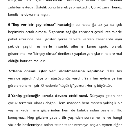
zehirlemektedir. Üstelik bunu bilerek yapmaktadır. Çünkü zarar henüz
kendisine dokunmamıştır.
6-“Boş ver bir şey olmaz” hastalığı;
bu hastalığa az ya da çok
hepimizin ortak olması. Sigaranın sağlığa zararları çeşitli resimlerle
paket üzerinde nasıl gösteriliyorsa tabiata verilen zararlarda aynı
şekilde çeşitli resimlerle insanlık ailesine kamu spotu olarak
gösterilmeli ve “bir şey olmaz” denilerek yapılan yanlışların nelere mal
olduğu hatırlatılmalıdır.
7-“Daha önemli işler var” aldatmacasına kapılmak
. “Her taş
yerinde ağırdır.” diye bir atasözümüz vardır. Yani her eylem yerine
göre en önemli iştir. O nedenle “küçük iş” yoktur. Her iş büyüktür.
8-Yanlış geleneğin ısrarla devam ettirilmesi.
Dünyaya gelen her
çocuk tertemiz olarak doğar. Hem madden hem manen yaklaşık bir
yaşına kadar hem gözlerinden hem de kulaklarından beslenir. Hiç
konuşmaz. Hep gözlem yapar. Bir yaşından sonra ne ile ve hangi
sözlerle beslenmişse onları teker teker vermeye başlar. Aynen diğer