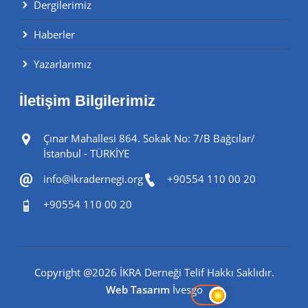
Dergilerimiz
Haberler
Yazarlarımız
İletişim Bilgilerimiz
Çınar Mahallesi 864. Sokak No: 7/B Bağcılar/
İstanbul - TÜRKİYE
info@ikradernegi.org
+90554 110 00 20
+90554 110 00 20
Copyright @
2026 İKRA Derneği Telif Hakkı Saklıdır.
Web Tasarım
İvesgo